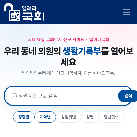
국내 유일 국회감시 전문 사이트 - 열려라국회
우리 동네 의원의
생활기록부
를 열어보
세요
발의법안부터 재산 신고 내역까지, 이름 하나로 전부.
검색
정당별
지역별
상임위별
성별
당선횟수