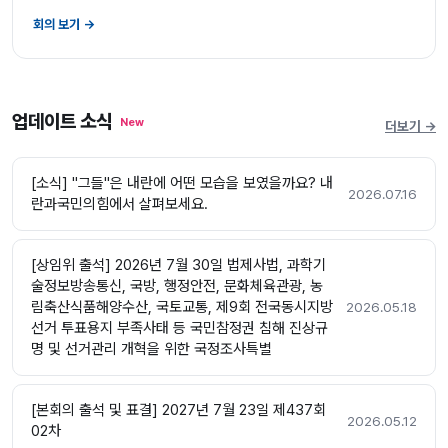
회의 보기 →
업데이트 소식
New
더보기 →
[소식] "그들"은 내란에 어떤 모습을 보였을까요? 내
2026.07.16
란과국민의힘에서 살펴보세요.
[상임위 출석] 2026년 7월 30일 법제사법, 과학기
술정보방송통신, 국방, 행정안전, 문화체육관광, 농
림축산식품해양수산, 국토교통, 제9회 전국동시지방
2026.05.18
선거 투표용지 부족사태 등 국민참정권 침해 진상규
명 및 선거관리 개혁을 위한 국정조사특별
[본회의 출석 및 표결] 2027년 7월 23일 제437회
2026.05.12
02차