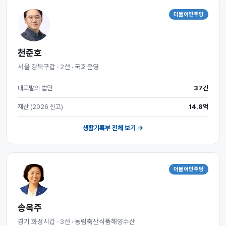
더불어민주당
천준호
서울 강북구갑 · 2선 · 국회운영
대표발의 법안
37건
재산 (2026 신고)
14.8억
생활기록부 전체 보기 →
더불어민주당
송옥주
경기 화성시갑 · 3선 · 농림축산식품해양수산