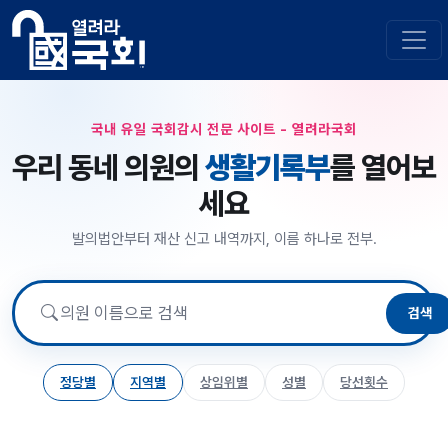
국내 유일 국회감시 전문 사이트 - 열려라국회
우리 동네 의원의
생활기록부
를 열어보
세요
발의법안부터 재산 신고 내역까지, 이름 하나로 전부.
검색
정당별
지역별
상임위별
성별
당선횟수