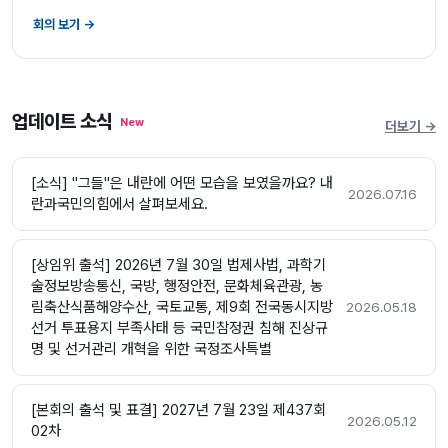
회의 보기 →
업데이트 소식
New
더보기 →
[소식] "그들"은 내란에 어떤 모습을 보였을까요? 내
2026.07.16
란과국민의힘에서 살펴보세요.
[상임위 출석] 2026년 7월 30일 법제사법, 과학기
술정보방송통신, 국방, 행정안전, 문화체육관광, 농
림축산식품해양수산, 국토교통, 제9회 전국동시지방
2026.05.18
선거 투표용지 부족사태 등 국민참정권 침해 진상규
명 및 선거관리 개혁을 위한 국정조사특별
[본회의 출석 및 표결] 2027년 7월 23일 제437회
2026.05.12
02차