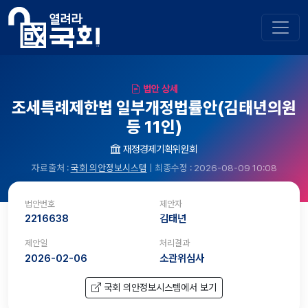
법안 상세
조세특례제한법 일부개정법률안(김태년의원
등 11인)
재정경제기획위원회
자료출처 :
국회 의안정보시스템
| 최종수정 : 2026-08-09 10:08
법안번호
제안자
2216638
김태년
제안일
처리결과
2026-02-06
소관위심사
국회 의안정보시스템에서 보기