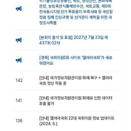
학기술정보방송통신, 국방, 행정안전, 문화체육
관광, 농림축산식품해양수산, 국토교통, 제9회
전국동시지방선거 투표용지 부족사태 등 국민참
정권 침해 진상규명 및 선거관리 개혁을 위한 국
정조사특별
[본회의 출석 및 표결] 2027년 7월 23일 제
437회 02차
[경축] 국회의원DB 사이트 ‘열려라국회’가 새로
워졌어요
[안내] 국가정보자원관리원 화재 복구 + 열려라
142
국회 정상 작동 중
[안내] 국가정보자원관리원 화재로 인한 데이터
141
호출 불가
[안내] 열려라국회 22대 국회의원 정보 업데이트
138
(2024. 5.)