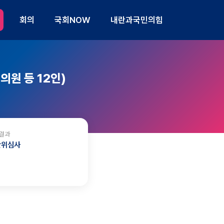
회의
국회NOW
내란과국민의힘
원 등 12인)
결과
관위심사