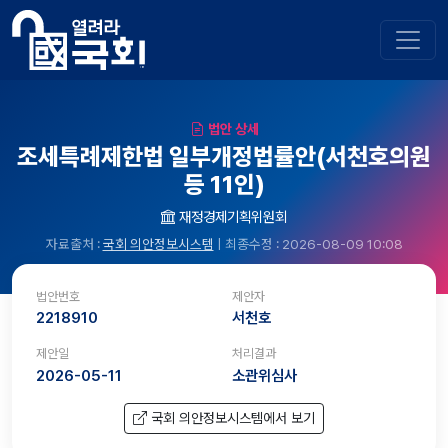
법안 상세
조세특례제한법 일부개정법률안(서천호의원
등 11인)
재정경제기획위원회
자료출처 :
국회 의안정보시스템
| 최종수정 : 2026-08-09 10:08
법안번호
제안자
2218910
서천호
제안일
처리결과
2026-05-11
소관위심사
국회 의안정보시스템에서 보기