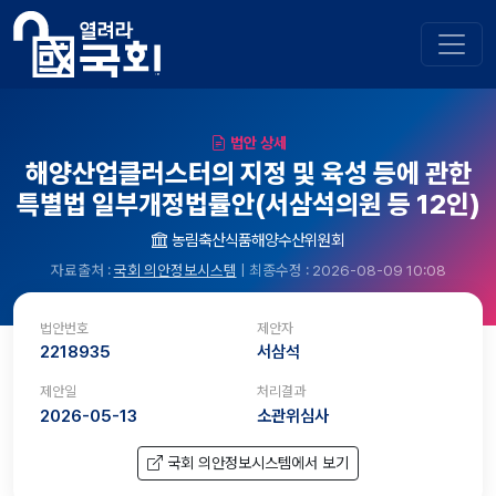
법안 상세
해양산업클러스터의 지정 및 육성 등에 관한
특별법 일부개정법률안(서삼석의원 등 12인)
농림축산식품해양수산위원회
자료출처 :
국회 의안정보시스템
| 최종수정 : 2026-08-09 10:08
법안번호
제안자
2218935
서삼석
제안일
처리결과
2026-05-13
소관위심사
국회 의안정보시스템에서 보기