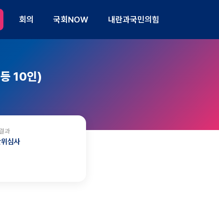
회의
국회NOW
내란과국민의힘
 10인)
결과
관위심사