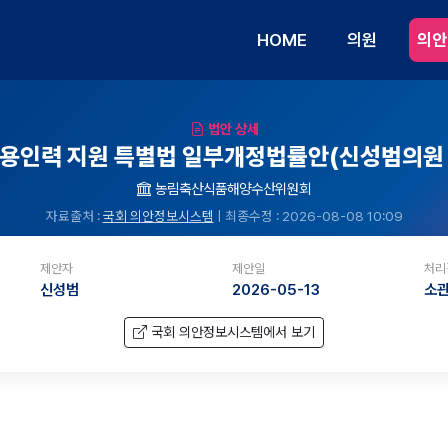
HOME
의원
의안
법안 상세
용인력 지원 특별법 일부개정법률안(신성범의원 등
농림축산식품해양수산위원회
자료출처 :
국회 의안정보시스템
| 최종수정 : 2026-08-08 10:09
제안자
제안일
처리
신성범
2026-05-13
소
국회 의안정보시스템에서 보기