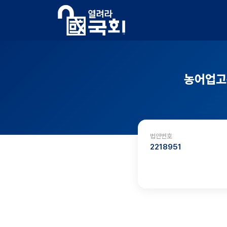
농어업고
법안번호
2218951