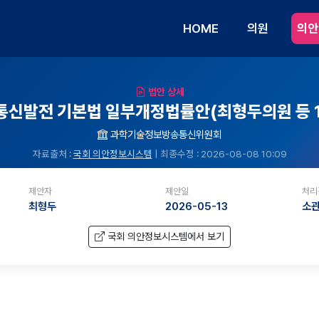
HOME
의원
의안
법안 상세
통신발전 기본법 일부개정법률안(최형두의원 등 1
과학기술정보방송통신위원회
자료출처 :
국회 의안정보시스템
| 최종수정 : 2026-08-08 10:09
제안자
제안일
처리
최형두
2026-05-13
소
국회 의안정보시스템에서 보기