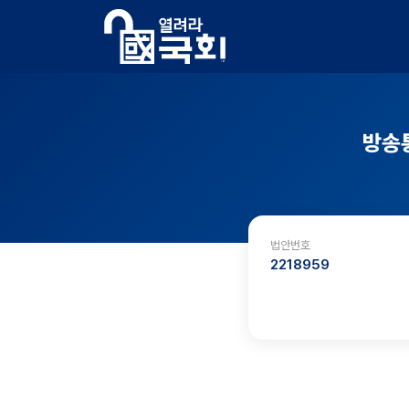
방송
법안번호
2218959