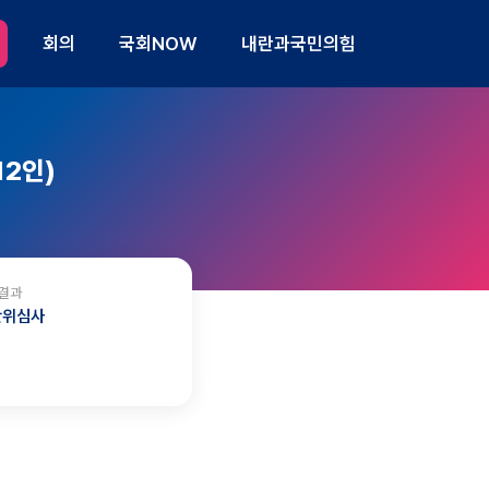
회의
국회NOW
내란과국민의힘
2인)
결과
관위심사