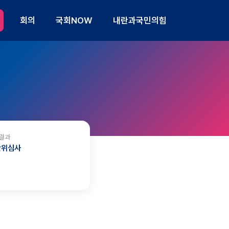
회의
국회NOW
내란과국민의힘
결과
관위심사