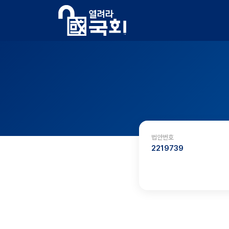
법안번호
2219739