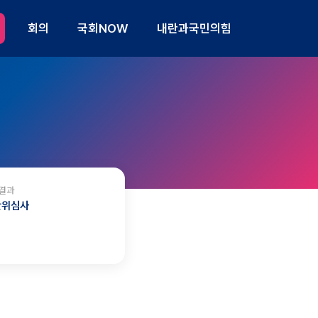
회의
국회NOW
내란과국민의힘
결과
관위심사