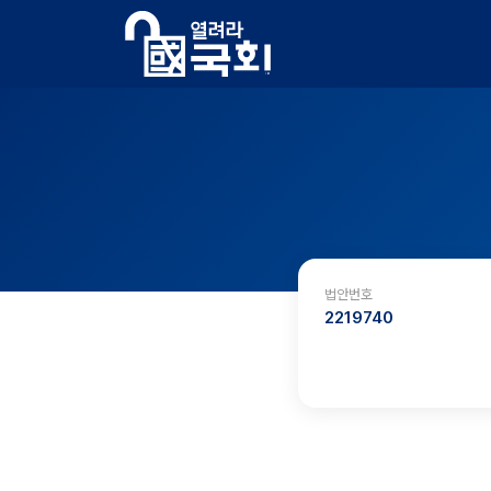
법안번호
2219740