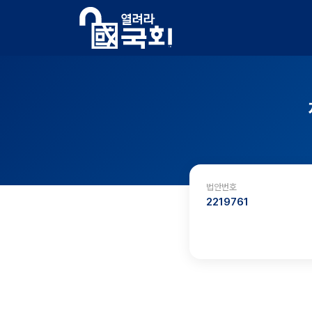
법안번호
2219761