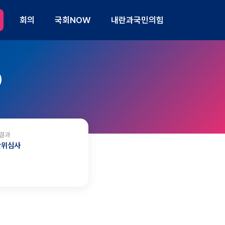
회의
국회NOW
내란과국민의힘
)
결과
관위심사