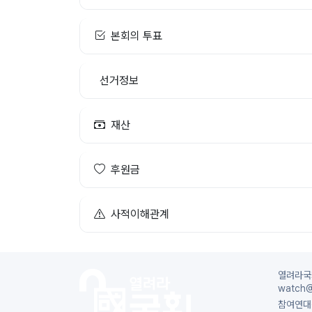
본회의 투표
선거정보
재산
후원금
사적이해관계
열려라국회
watch@
참여연대