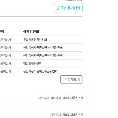
CanvasJS.com
Tip 용어해설
진행
상임위원회
소관위심사
문화체육관광위원회
소관위심사
산업통상자원중소벤처기업위원회
소관위심사
산업통상자원중소벤처기업위원회
소관위심사
행정안전위원회
소관위심사
농림축산식품해양수산위원회
전체보기
자료출처:
국회공보
,
국회회의록시스템
자료출처:
국회회의록시스템