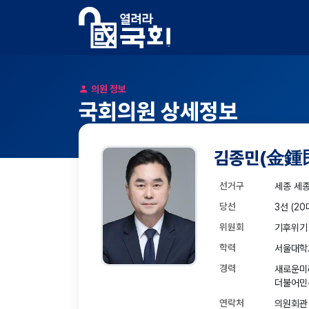
의원 정보
국회의원 상세정보
김종민
(金鍾
선거구
세종 세
당선
3선 (20
위원회
기후위기
학력
서울대학
경력
새로운미
더불어민
연락처
의원회관 5