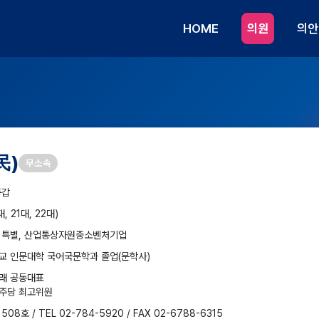
HOME
의원
의안
民)
무소속
종갑
대, 21대, 22대)
 특별, 산업통상자원중소벤처기업
교 인문대학 국어국문학과 졸업(문학사)
래 공동대표
주당 최고위원
08호 / TEL 02-784-5920 / FAX 02-6788-6315