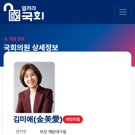
의원 정보
국회의원 상세정보
김미애
(金美愛)
국민의힘
선거구
부산 해운대구을