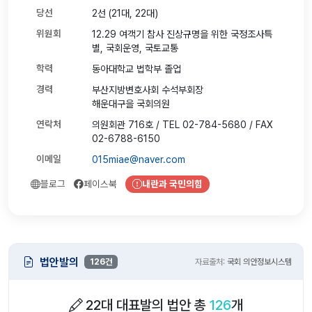
당선
2선 (21대, 22대)
위원회
12.29 여객기 참사 진상규명을 위한 국정조사특
별, 국회운영, 국토교통
학력
동아대학교 법학부 졸업
경력
부산지방변호사회 수석부회장
해운대구을 국회의원
연락처
의원회관 716호 / TEL 02-784-5680 / FAX
02-6788-6150
이메일
015miae@naver.com
블로그
페이스북
내란과 국민의힘
법안발의
126건
자료출처:
국회 의안정보시스템
22대 대표발의 법안 총
126
개