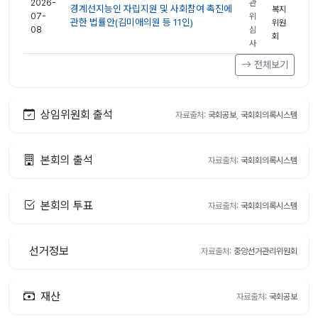
2026-
관
경계선지능인 자립지원 및 사회참여 촉진에
복지
07-
위
관한 법률안(김미애의원 등 11인)
위원
08
심
회
사
전체보기
상임위원회 출석
자료출처:
국회공보
,
국회회의록시스템
본회의 출석
자료출처:
국회회의록시스템
본회의 투표
자료출처:
국회회의록시스템
선거정보
자료출처:
중앙선거관리위원회
재산
자료출처:
국회공보