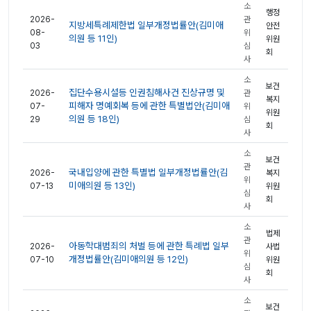
소
행정
2026-
관
지방세특례제한법 일부개정법률안(김미애
안전
08-
위
의원 등 11인)
위원
03
심
회
사
소
보건
집단수용시설등 인권침해사건 진상규명 및
2026-
관
복지
피해자 명예회복 등에 관한 특별법안(김미애
07-
위
위원
의원 등 18인)
29
심
회
사
소
보건
관
국내입양에 관한 특별법 일부개정법률안(김
2026-
복지
위
미애의원 등 13인)
07-13
위원
심
회
사
소
법제
관
아동학대범죄의 처벌 등에 관한 특례법 일부
2026-
사법
위
개정법률안(김미애의원 등 12인)
07-10
위원
심
회
사
소
보건