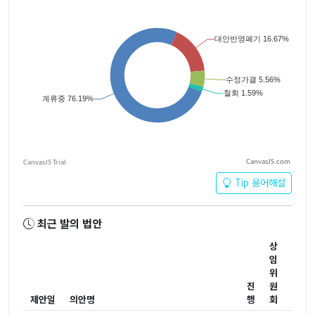
CanvasJS.com
Tip 용어해설
최근 발의 법안
상
임
위
진
원
제안일
의안명
행
회