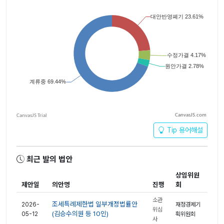
CanvasJS.com
Tip 용어해설
최근 발의 법안
상임위원
제안일
의안명
진행
회
소관
조세특례제한법 일부개정법률안
2026-
재정경제기
위심
(김승수의원 등 10인)
05-12
획위원회
사