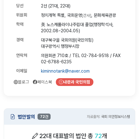
당선
2선 (21대, 22대)
위원회
정치개혁 특별, 국회운영
, 문화체육관광
[간사]
학력
美 노스캐롤라이나주립대 졸업(행정학석사,
2002.08~2004.05)
경력
대구북구을 국회의원(국민의힘)
대구광역시 행정부시장
연락처
의원회관 710호 / TEL 02-784-9518 / FAX
02-6788-6235
이메일
kiminnotank@naver.com
블로그
페이스북
내란과 국민의힘
법안발의
72건
자료출처:
국회 의안정보시스템
22대 대표발의 법안 총
72
개