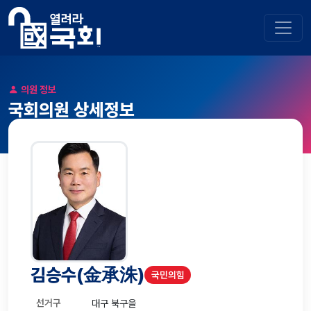
의원 정보
국회의원 상세정보
김승수
(金承洙)
국민의힘
선거구
대구 북구을