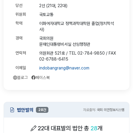
당선
2선 (21대, 22대)
위원회
국토교통
학력
이화여자대학교 정책과학대학원 졸업(정치학석
사)
경력
국회의원
문재인대통령비서실 선임행정관
연락처
의원회관 521호 / TEL 02-784-9850 / FAX
02-6788-6415
이메일
indobangrang@naver.com
블로그
페이스북
법안발의
28건
자료출처:
국회 의안정보시스템
22대 대표발의 법안 총
28
개