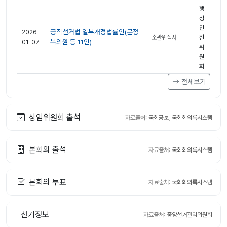
행
정
안
공직선거법 일부개정법률안(문정
2026-
소관위심사
전
복의원 등 11인)
01-07
위
원
회
전체보기
상임위원회 출석
자료출처:
국회공보
,
국회회의록시스템
본회의 출석
자료출처:
국회회의록시스템
본회의 투표
자료출처:
국회회의록시스템
선거정보
자료출처:
중앙선거관리위원회