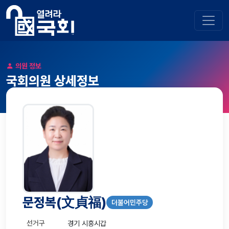
의원 정보
국회의원 상세정보
문정복
(文貞福)
더불어민주당
선거구
경기 시흥시갑