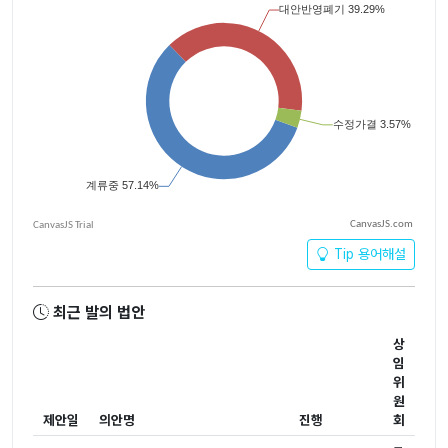
CanvasJS.com
Tip 용어해설
최근 발의 법안
상
임
위
원
제안일
의안명
진행
회