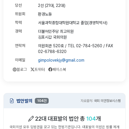
당선
2선 (21대, 22대)
위원회
환경노동
학력
서울과학종합대학원대학교 졸업(경영학박사)
경력
더불어민주당 최고위원
김포시갑 국회의원
연락처
의원회관 520호 / TEL 02-784-5260 / FAX
02-6788-6320
이메일
gimpolovekjy@gmail.com
블로그
트위터
페이스북
법안발의
104건
자료출처:
국회 의안정보시스템
22대 대표발의 법안 총
104
개
국회의원 모두 입법권을 갖고 있는 헌법기관입니다. 대표발의 의원은 법률 제개