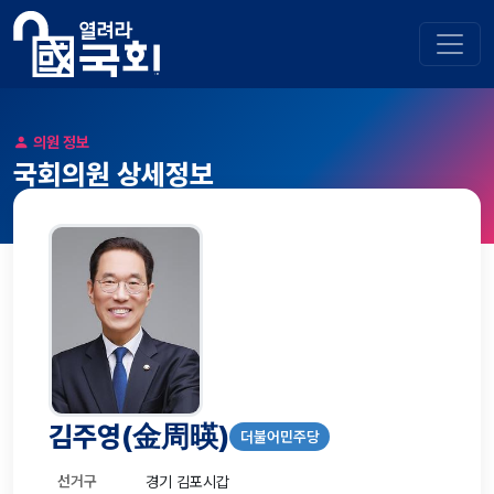
의원 정보
국회의원 상세정보
김주영
(金周暎)
더불어민주당
선거구
경기 김포시갑