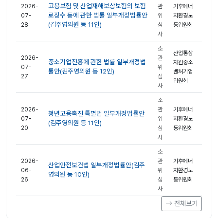
고용보험 및 산업재해보상보험의 보험
2026-
관
기후에너
료징수 등에 관한 법률 일부개정법률안
07-
위
지환경노
(김주영의원 등 11인)
28
심
동위원회
사
소
산업통상
2026-
관
중소기업진흥에 관한 법률 일부개정법
자원중소
07-
위
률안(김주영의원 등 12인)
벤처기업
27
심
위원회
사
소
2026-
관
기후에너
청년고용촉진 특별법 일부개정법률안
07-
위
지환경노
(김주영의원 등 11인)
20
심
동위원회
사
소
2026-
관
기후에너
산업안전보건법 일부개정법률안(김주
06-
위
지환경노
영의원 등 10인)
26
심
동위원회
사
전체보기