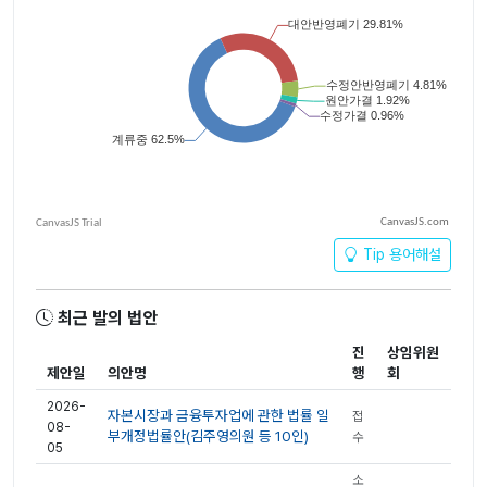
CanvasJS.com
Tip 용어해설
최근 발의 법안
진
상임위원
제안일
의안명
행
회
2026-
자본시장과 금융투자업에 관한 법률 일
접
08-
부개정법률안(김주영의원 등 10인)
수
05
소