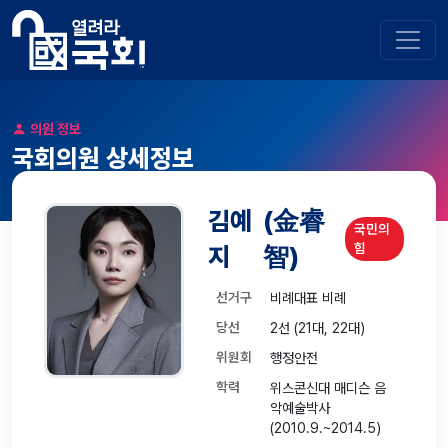
의원 정보
국회의원 상세정보
김예
(金睿
국민의
힘
지
智)
선거구
비례대표 비례
당선
2선 (21대, 22대)
위원회
행정안전
학력
위스콘신대 매디슨 음
악예술박사
(2010.9.~2014.5)