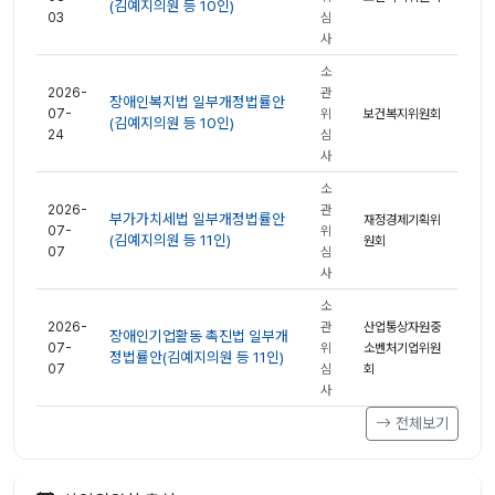
(김예지의원 등 10인)
03
심
사
소
2026-
관
장애인복지법 일부개정법률안
07-
위
보건복지위원회
(김예지의원 등 10인)
24
심
사
소
2026-
관
부가가치세법 일부개정법률안
재정경제기획위
07-
위
(김예지의원 등 11인)
원회
07
심
사
소
2026-
관
산업통상자원중
장애인기업활동 촉진법 일부개
07-
위
소벤처기업위원
정법률안(김예지의원 등 11인)
07
심
회
사
전체보기