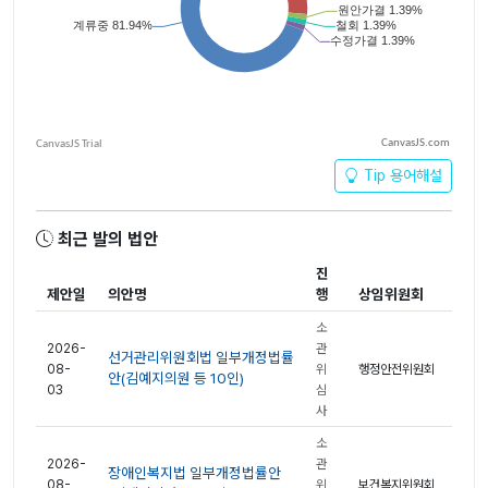
CanvasJS.com
Tip 용어해설
최근 발의 법안
진
제안일
의안명
행
상임위원회
소
2026-
관
선거관리위원회법 일부개정법률
08-
위
행정안전위원회
안(김예지의원 등 10인)
03
심
사
소
2026-
관
장애인복지법 일부개정법률안
08-
위
보건복지위원회