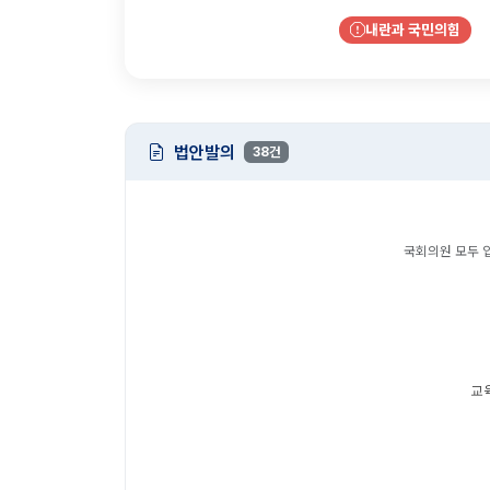
내란과 국민의힘
법안발의
38건
국회의원 모두 