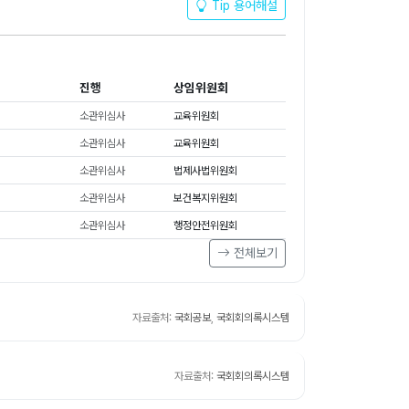
Tip 용어해설
진행
상임위원회
소관위심사
교육위원회
소관위심사
교육위원회
소관위심사
법제사법위원회
소관위심사
보건복지위원회
소관위심사
행정안전위원회
전체보기
자료출처:
국회공보
,
국회회의록시스템
자료출처:
국회회의록시스템