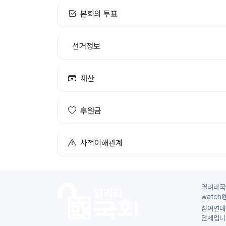
본회의 투표
선거정보
재산
후원금
사적이해관계
열려라국회
watch@
참여연대
단체입니