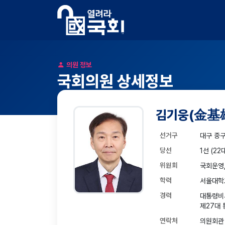
의원 정보
국회의원 상세정보
김기웅
(金基
선거구
대구 중
당선
1선 (22
위원회
국회운영
학력
서울대학교
경력
대통령비
제27대 
연락처
의원회관 4