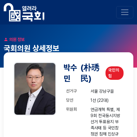
의원 정보
국회의원 상세정보
박수
(朴琇
국민의
힘
민
民)
선거구
서울 강남구을
당선
1선 (22대)
위원회
연금개혁 특별, 제
9회 전국동시지방
선거 투표용지 부
족사태 등 국민참
정권 침해 진상규