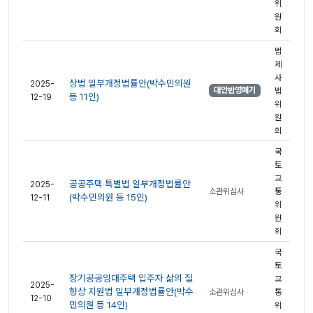
위
원
회
법
제
사
상법 일부개정법률안(박수민의원
2025-
대안반영폐기
법
등 11인)
12-19
위
원
회
국
토
교
공공주택 특별법 일부개정법률안
2025-
소관위심사
통
(박수민의원 등 15인)
12-11
위
원
회
국
토
장기공공임대주택 입주자 삶의 질
교
2025-
향상 지원법 일부개정법률안(박수
소관위심사
통
12-10
민의원 등 14인)
위