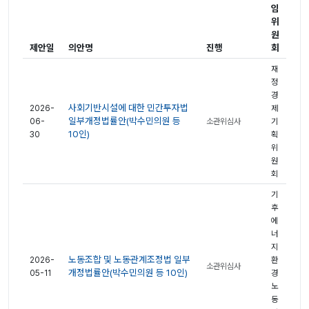
임
위
원
제안일
의안명
진행
회
재
정
경
사회기반시설에 대한 민간투자법
2026-
제
일부개정법률안(박수민의원 등
06-
소관위심사
기
10인)
30
획
위
원
회
기
후
에
너
지
노동조합 및 노동관계조정법 일부
2026-
환
소관위심사
개정법률안(박수민의원 등 10인)
05-11
경
노
동