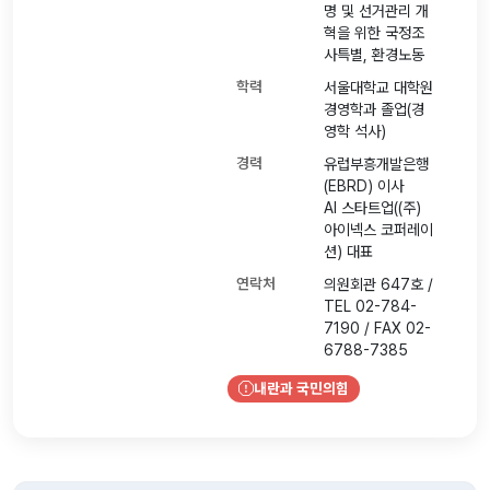
명 및 선거관리 개
혁을 위한 국정조
사특별, 환경노동
학력
서울대학교 대학원
경영학과 졸업(경
영학 석사)
경력
유럽부흥개발은행
(EBRD) 이사
AI 스타트업((주)
아이넥스 코퍼레이
션) 대표
연락처
의원회관 647호 /
TEL 02-784-
7190 / FAX 02-
6788-7385
내란과 국민의힘