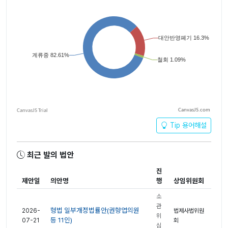
CanvasJS.com
Tip 용어해설
최근 발의 법안
진
제안일
의안명
행
상임위원회
소
관
형법 일부개정법률안(권향엽의원
2026-
법제사법위원
위
등 11인)
07-21
회
심