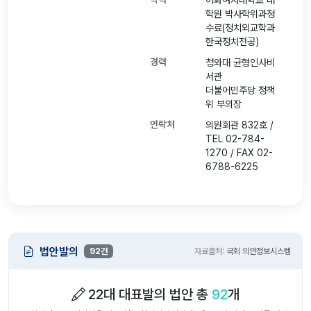
이화여자대학교 대
학원 박사학위과정
수료(정치외교학과
한국정치전공)
경력
청와대 균형인사비
서관
더불어민주당 정책
위 부의장
연락처
의원회관 832호 /
TEL 02-784-
1270 / FAX 02-
6788-6225
법안발의
92건
자료출처:
국회 의안정보시스템
22대 대표발의 법안 총
92
개