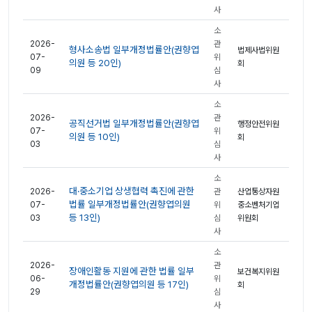
사
소
2026-
관
형사소송법 일부개정법률안(권향엽
법제사법위원
07-
위
의원 등 20인)
회
09
심
사
소
2026-
관
공직선거법 일부개정법률안(권향엽
행정안전위원
07-
위
의원 등 10인)
회
03
심
사
소
대·중소기업 상생협력 촉진에 관한
2026-
관
산업통상자원
법률 일부개정법률안(권향엽의원
07-
위
중소벤처기업
등 13인)
03
심
위원회
사
소
2026-
관
장애인활동 지원에 관한 법률 일부
보건복지위원
06-
위
개정법률안(권향엽의원 등 17인)
회
29
심
사