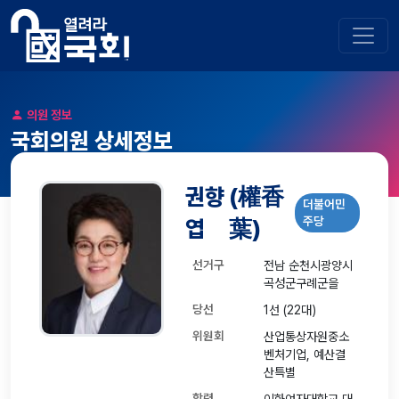
의원 정보
국회의원 상세정보
권향
(權香
더불어민
주당
엽
葉)
선거구
전남 순천시광양시
곡성군구례군을
당선
1선 (22대)
위원회
산업통상자원중소
벤처기업, 예산결
산특별
학력