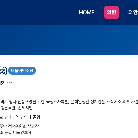
HOME
의원
의안
我)
더불어민주당
대문구갑
대)
 여객기 참사 진상규명을 위한 국정조사특별, 윤석열정권 정치검찰 조작기소 의혹 사
사청문특별, 법제사법
교 법과대학 법학과 졸업
주당 정책위원회 부의장
소 온길 대표변호사