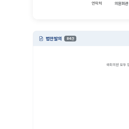
연락처
의원회관 1
법안발의
84건
국회의원 모두 