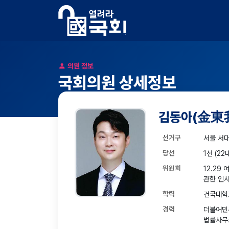
의원 정보
국회의원 상세정보
김동아
(金東
선거구
서울 서
당선
1선 (22
위원회
12.29
관한 인
학력
건국대학
경력
더불어민
법률사무