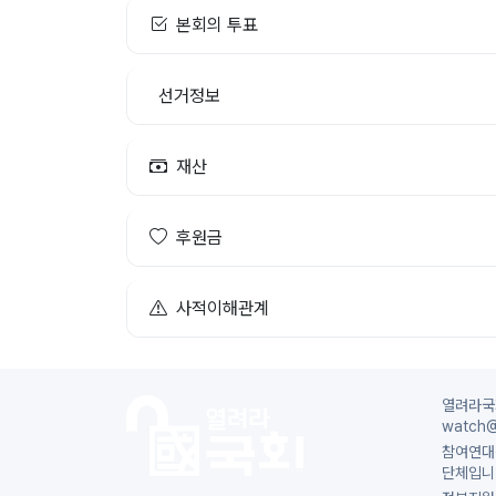
본회의 투표
선거정보
재산
후원금
사적이해관계
열려라국회
watch@
참여연대
단체입니