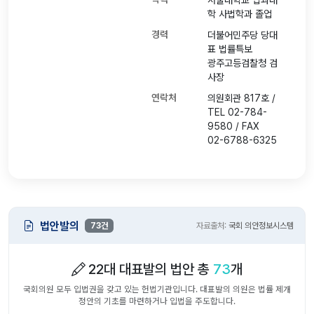
서울대학교 법과대
학 사법학과 졸업
경력
더불어민주당 당대
표 법률특보
광주고등검찰청 검
사장
연락처
의원회관 817호 /
TEL 02-784-
9580 / FAX
02-6788-6325
법안발의
73건
자료출처:
국회 의안정보시스템
22대 대표발의 법안 총
73
개
국회의원 모두 입법권을 갖고 있는 헌법기관입니다. 대표발의 의원은 법률 제개
정안의 기초를 마련하거나 입법을 주도합니다.