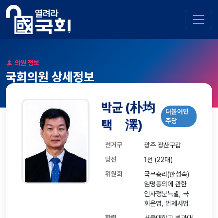
의원 정보
국회의원 상세정보
박균
(朴均
더불어민
주당
택
澤)
선거구
광주 광산구갑
당선
1선 (22대)
위원회
국무총리(한성숙)
임명동의에 관한
인사청문특별, 국
회운영, 법제사법
학력