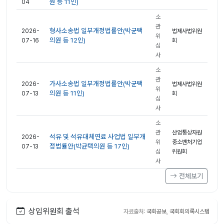
원 등 11인)
04
소
관
형사소송법 일부개정법률안(박균택
2026-
법제사법위원
위
의원 등 12인)
07-16
회
심
사
소
관
가사소송법 일부개정법률안(박균택
2026-
법제사법위원
위
의원 등 11인)
07-13
회
심
사
소
관
산업통상자원
석유 및 석유대체연료 사업법 일부개
2026-
위
중소벤처기업
정법률안(박균택의원 등 17인)
07-13
심
위원회
사
전체보기
상임위원회 출석
자료출처:
국회공보
,
국회회의록시스템