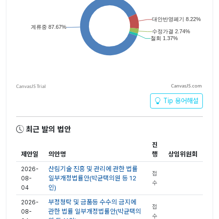
CanvasJS.com
Tip 용어해설
최근 발의 법안
진
제안일
의안명
행
상임위원회
산림기술 진흥 및 관리에 관한 법률
2026-
접
일부개정법률안(박균택의원 등 12
08-
수
인)
04
부정청탁 및 금품등 수수의 금지에
2026-
접
관한 법률 일부개정법률안(박균택의
08-
수