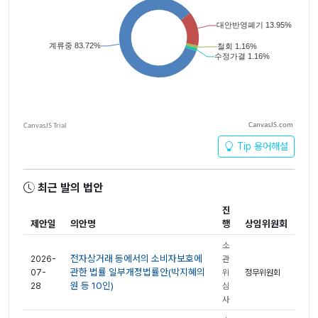
CanvasJS.com
Tip 용어해설
최근 발의 법안
진
제안일
의안명
행
상임위원회
소
전자상거래 등에서의 소비자보호에
2026-
관
관한 법률 일부개정법률안(박지혜의
07-
위
정무위원회
원 등 10인)
28
심
사