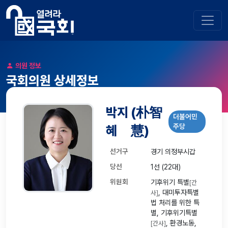
의원 정보
국회의원 상세정보
박지
(朴智
더불어민
주당
혜
慧)
선거구
경기 의정부시갑
당선
1선 (22대)
위원회
기후위기 특별
[간
, 대미투자특별
사]
법 처리를 위한 특
별, 기후위기특별
, 환경노동,
[간사]