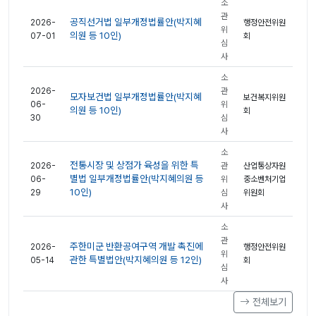
소
관
공직선거법 일부개정법률안(박지혜
2026-
행정안전위원
위
의원 등 10인)
07-01
회
심
사
소
2026-
관
모자보건법 일부개정법률안(박지혜
보건복지위원
06-
위
의원 등 10인)
회
30
심
사
소
전통시장 및 상점가 육성을 위한 특
2026-
관
산업통상자원
별법 일부개정법률안(박지혜의원 등
06-
위
중소벤처기업
10인)
29
심
위원회
사
소
관
주한미군 반환공여구역 개발 촉진에
2026-
행정안전위원
위
관한 특별법안(박지혜의원 등 12인)
05-14
회
심
사
전체보기