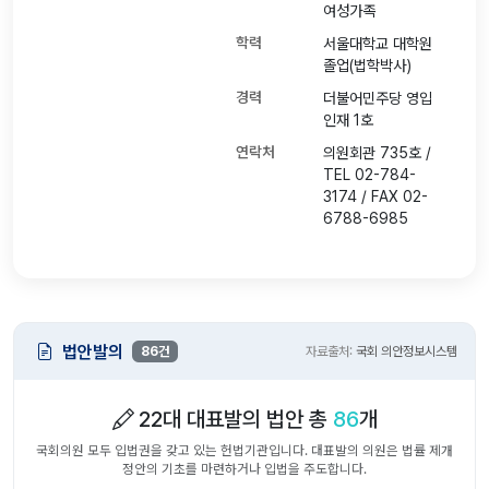
여성가족
학력
서울대학교 대학원
졸업(법학박사)
경력
더불어민주당 영입
인재 1호
연락처
의원회관 735호 /
TEL 02-784-
3174 / FAX 02-
6788-6985
법안발의
86건
자료출처:
국회 의안정보시스템
22대 대표발의 법안 총
86
개
국회의원 모두 입법권을 갖고 있는 헌법기관입니다. 대표발의 의원은 법률 제개
정안의 기초를 마련하거나 입법을 주도합니다.