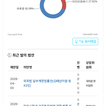
CanvasJS.com
Tip 용어해설
최근 발의 법안
진
상임위
제안일
의안명
행
원회
소
2026-
관
국회법 일부개정법률안(김태년의원 등
국회운영
04-
위
43인)
위원회
03
심
사
소
2026-
관