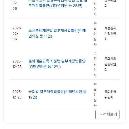
자본시장과 금융투자업에 관한 법률 일
정무위원
02-
위
부개정법률안(김태년의원 등 28인)
회
06
심
사
소
2026-
관
재정경제
조세특례제한법 일부개정법률안(김태
02-
위
기획위원
년의원 등 11인)
06
심
회
사
소
관
문화체육
문화예술교육 지원법 일부개정법률안
2025-
위
관광위원
(김태년의원 등 12인)
12-23
심
회
사
소
관
국회법 일부개정법률안(김태년의원 등
2025-
국회운영
위
12인)
12-23
위원회
심
사
전체보기