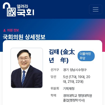
의원 정보
국회의원 상세정보
김태
(金太
더불어민
주당
년
年)
선거구
경기 성남시수정구
당선
5선 (17대, 19대, 20
대, 21대, 22대)
위원회
기획재정
학력
경희대학교 행정대학원
졸업(행정학석사)