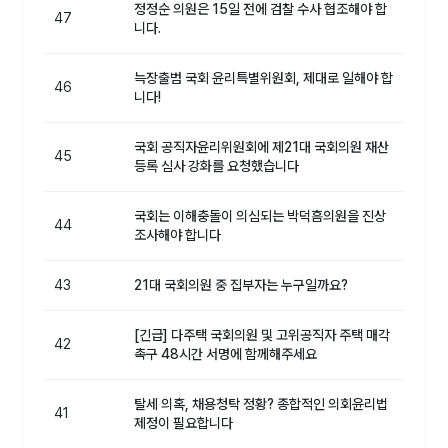
정정순 의원은 15일 전에 검찰 수사 협조해야 합
47
니다.
늑장출범 국회 윤리특별위원회, 제대로 일해야 합
46
니다!
국회 공직자윤리위원회에 제21대 국회의원 재산
45
등록 심사 강화를 요청했습니다
국회는 이해충돌이 의심되는 박덕흠의원을 진상
44
조사해야 합니다
43
21대 국회의원 중 집부자는 누구일까요?
[긴급] 다주택 국회의원 및 고위공직자 주택 매각
42
촉구 48시간 서명에 함께해주세요
탈세 의혹, 채용청탁 정황? 종합적인 의회윤리법
41
제정이 필요합니다