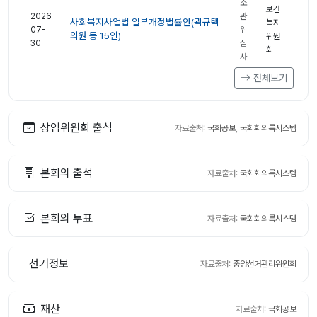
소
보건
2026-
관
사회복지사업법 일부개정법률안(곽규택
복지
07-
위
의원 등 15인)
위원
30
심
회
사
전체보기
상임위원회 출석
자료출처:
국회공보
,
국회회의록시스템
본회의 출석
자료출처:
국회회의록시스템
본회의 투표
자료출처:
국회회의록시스템
선거정보
자료출처:
중앙선거관리위원회
재산
자료출처:
국회공보