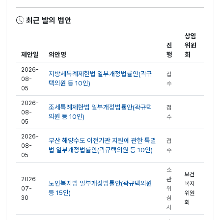
최근 발의 법안
상임
진
위원
제안일
의안명
행
회
2026-
지방세특례제한법 일부개정법률안(곽규
접
08-
택의원 등 10인)
수
05
2026-
조세특례제한법 일부개정법률안(곽규택
접
08-
의원 등 10인)
수
05
2026-
부산 해양수도 이전기관 지원에 관한 특별
접
08-
법 일부개정법률안(곽규택의원 등 10인)
수
05
소
보건
2026-
관
노인복지법 일부개정법률안(곽규택의원
복지
07-
위
등 15인)
위원
30
심
회
사