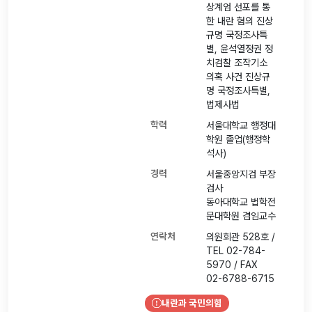
상계엄 선포를 통
한 내란 혐의 진상
규명 국정조사특
별, 윤석열정권 정
치검찰 조작기소
의혹 사건 진상규
명 국정조사특별,
법제사법
학력
서울대학교 행정대
학원 졸업(행정학
석사)
경력
서울중앙지검 부장
검사
동아대학교 법학전
문대학원 겸임교수
연락처
의원회관 528호 /
TEL 02-784-
5970 / FAX
02-6788-6715
내란과 국민의힘