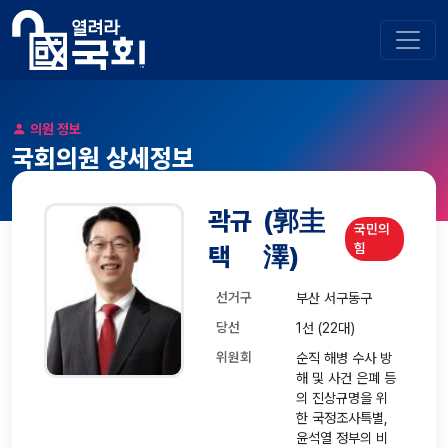
의원 정보
국회의원 상세정보
곽규
(郭圭
국민의
힘
택
澤)
선거구
부산 서구동구
당선
1선 (22대)
위원회
순직 해병 수사 방
해 및 사건 은폐 등
의 진상규명을 위
한 국정조사특별,
윤석열 정부의 비